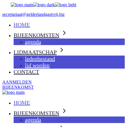
Skip
to
secretariaat@gelderlandgastvrij.biz
the
content
HOME
BIJEENKOMSTEN
agenda
LIDMAATSCHAP
ledenbestand
lid worden
CONTACT
AANMELDEN
BIJEENKOMST
HOME
BIJEENKOMSTEN
agenda